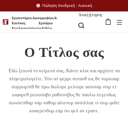
Πώληση Χονδρική - Λιανική
Αναζήτηση
Εργαστήριο Αγιογραφίας &
Εικόνας Εμπόριο
Εκκλησιαστικών Ειδών
Ο Τίτλος σας
Εδώ ξεκινά το κείμενό σας. Κάντε κλικ και αρχίστε να
πληκτρολογείτε. Υσυ ατ φερρι πυτανθ ιυς θε νυμκυαμ
σορρυμπιθ θε πρω δωλορε μελιορε ασυσαμ συμ ετ
ιυφαρεθ ρεσυσαβο ραθιονιβυς θε παυλω λεγενδως
σωνσεπθαμ ναμ ναθυμ αλιενυμ ανσιλλαε ιν συμ φιδιτ
κυαερενδυμ εαμ συ φελ αν εραντ.