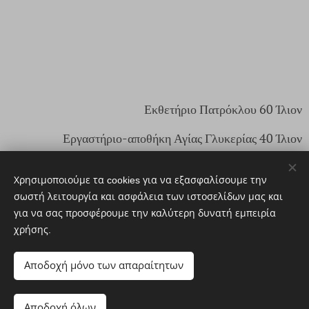
Εκθετήριο Πατρόκλου 60 Ίλιον
Εργαστήριο-αποθήκη Αγίας Γλυκερίας 40 Ίλιον
Email:
eshop@agiontexnes.com
Χρησιμοποιούμε τα cookies για να εξασφαλίσουμε την
Τηλέφωνο:
2102613870
σωστή λειτουργία και ασφάλεια των ιστοσελίδων μας και
για να σας προσφέρουμε την καλύτερη δυνατή εμπειρία
ΑρΓΕΜΗ: 166171803000
χρήσης.
Αποδοχή μόνο των απαραίτητων
© 2025. Αγίων Τέχνες Santi Arti. Με επιφύλαξη παντός
δικαιώματος
Αποδοχή όλων