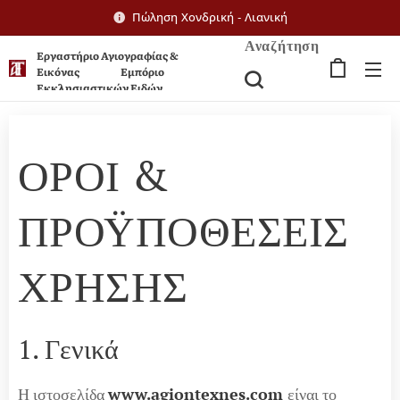
Πώληση Χονδρική - Λιανική
Αναζήτηση
Εργαστήριο Αγιογραφίας &
Εικόνας Εμπόριο
Εκκλησιαστικών Ειδών
ΟΡΟΙ &
ΠΡΟΫΠΟΘΕΣΕΙΣ
ΧΡΗΣΗΣ
1. Γενικά
Η ιστοσελίδα
www.agiontexnes.com
είναι το