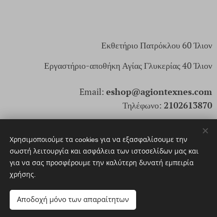
Εκθετήριο Πατρόκλου 60 Ίλιον
Εργαστήριο-αποθήκη Αγίας Γλυκερίας 40 Ίλιον
Email:
eshop@agiontexnes.com
Τηλέφωνο:
2102613870
ΑρΓΕΜΗ: 166171803000
Χρησιμοποιούμε τα cookies για να εξασφαλίσουμε την
σωστή λειτουργία και ασφάλεια των ιστοσελίδων μας και
για να σας προσφέρουμε την καλύτερη δυνατή εμπειρία
© 2025. Αγίων Τέχνες Santi Arti. Με επιφύλαξη παντός
χρήσης.
δικαιώματος
Cookies
Αποδοχή μόνο των απαραίτητων