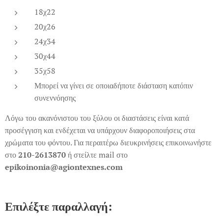
18χ22
20χ26
24χ34
30χ44
35χ58
Μπορεί να γίνει σε οποιαδήποτε διάσταση κατόπιν
συνεννόησης
Λόγω του ακανόνιστου του ξύλου οι διαστάσεις είναι κατά
προσέγγιση και ενδέχεται να υπάρχουν διαφοροποιήσεις στα
χρώματα του φόντου. Για περαιτέρω διευκρινήσεις επικοινωνήστε
στο
210-2613870
ή στείλτε mail στο
epikoinonia@agiontexnes.com
Επιλέξτε παραλλαγή: