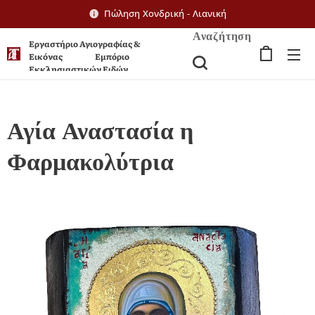
Πώληση Χονδρική - Λιανική
Αναζήτηση
Εργαστήριο Αγιογραφίας &
Εικόνας Εμπόριο
Εκκλησιαστικών Ειδών
Αγία Αναστασία η
Φαρμακολύτρια