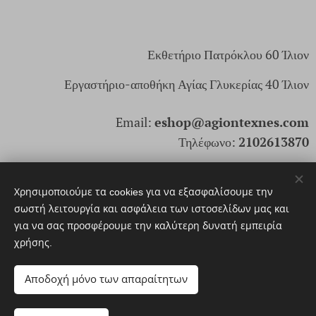
Εκθετήριο Πατρόκλου 60 Ίλιον
Εργαστήριο-αποθήκη Αγίας Γλυκερίας 40 Ίλιον
Email:
eshop@agiontexnes.com
Τηλέφωνο:
2102613870
ΑρΓΕΜΗ: 166171803000
Χρησιμοποιούμε τα cookies για να εξασφαλίσουμε την
σωστή λειτουργία και ασφάλεια των ιστοσελίδων μας και
για να σας προσφέρουμε την καλύτερη δυνατή εμπειρία
© 2025. Αγίων Τέχνες Santi Arti. Με επιφύλαξη παντός
χρήσης.
δικαιώματος
Cookies
Αποδοχή μόνο των απαραίτητων