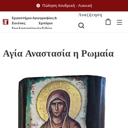
Πώληση Χονδρική - Λιανική
Αναζήτηση
Εργαστήριο Αγιογραφίας &
Εικόνας Εμπόριο
Εκκλησιαστικών Ειδών
Αγία Αναστασία η Ρωμαία