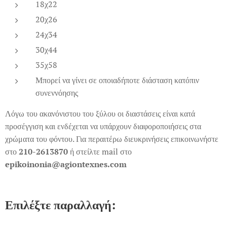
18χ22
20χ26
24χ34
30χ44
35χ58
Μπορεί να γίνει σε οποιαδήποτε διάσταση κατόπιν
συνεννόησης
Λόγω του ακανόνιστου του ξύλου οι διαστάσεις είναι κατά
προσέγγιση και ενδέχεται να υπάρχουν διαφοροποιήσεις στα
χρώματα του φόντου. Για περαιτέρω διευκρινήσεις επικοινωνήστε
στο
210-2613870
ή στείλτε mail στο
epikoinonia@agiontexnes.com
Επιλέξτε παραλλαγή: