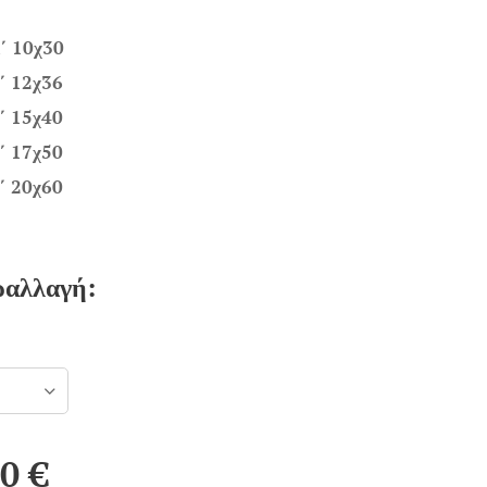
΄ 10χ30
΄ 12χ36
΄ 15χ40
΄ 17χ50
΄ 20χ60
ραλλαγή:
00
€