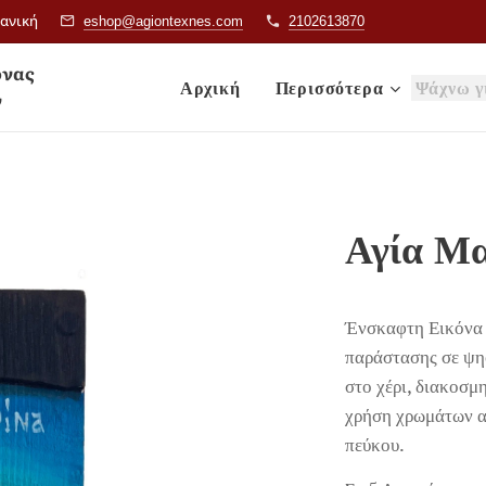
ιανική
eshop@agiontexnes.com
2102613870
& Εικόνας
Αρχική
Περισσότερα
ν
Αγία Μα
Ένσκαφτη Εικόνα 
παράστασης σε ψη
στο χέρι, διακοσ
χρήση χρωμάτων α
πεύκου.