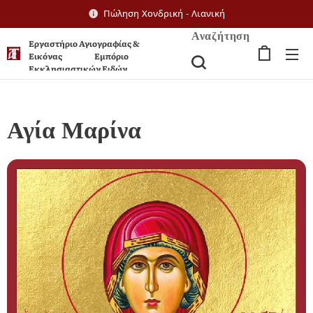
Πώληση Χονδρική - Λιανική
Αναζήτηση
Εργαστήριο Αγιογραφίας &
Εικόνας Εμπόριο
Εκκλησιαστικών Ειδών
Αγία Μαρίνα