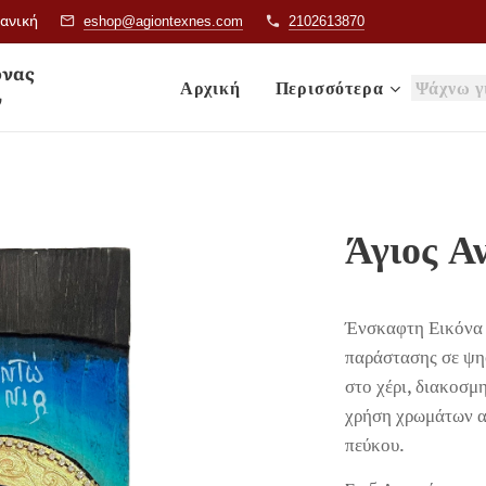
ιανική
eshop@agiontexnes.com
2102613870
& Εικόνας
Αρχική
Περισσότερα
ν
Άγιος Α
Ένσκαφτη Εικόνα 
παράστασης σε ψη
στο χέρι, διακοσ
χρήση χρωμάτων α
πεύκου.