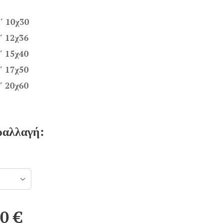
΄ 10χ30
΄ 12χ36
΄ 15χ40
΄ 17χ50
΄ 20χ60
ραλλαγή:
00
€