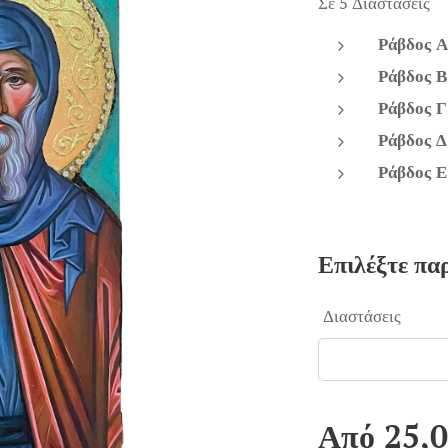
Σε 5 Διαστάσεις
Ράβδος Α
Ράβδος Β
Ράβδος Γ
Ράβδος Δ
Ράβδος Ε
Επιλέξτε πα
Διαστάσεις
Από
25,