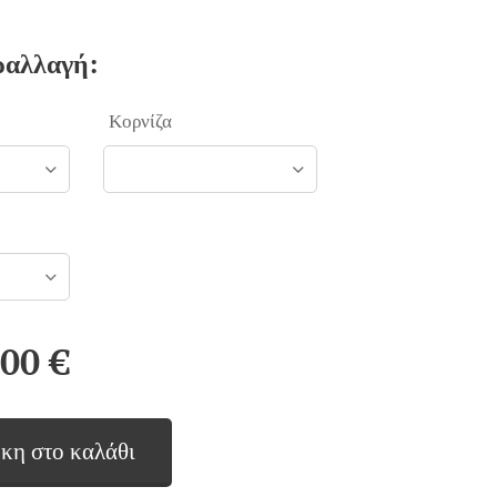
ραλλαγή:
Κορνίζα
,00
€
κη στο καλάθι