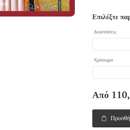
Επιλέξτε πα
Διαστάσεις
Χρύσωμα
Από
110
Προσθή