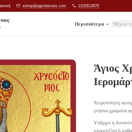
ιανική
eshop@agiontexnes.com
2102613870
& Εικόνας
Περισσότερα
ν
Άγιος Χ
Ιερομάρ
Χειροποίητη αγιο
γνήσια χρώματα α
Υπάρχει η δυνατότ
μπρουτζίνα ή καθ