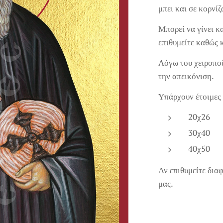
μπει και σε κορνίζ
Μπορεί να γίνει κ
επιθυμείτε καθώς 
Λόγω του χειροποί
την απεικόνιση.
Υπάρχουν έτοιμες 
20χ26
30χ40
40χ50
Αν επιθυμείτε δια
μας.