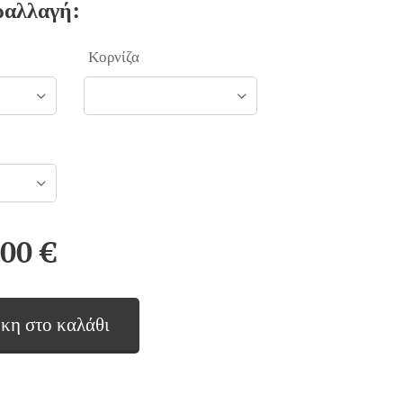
ραλλαγή:
Κορνίζα
,00
€
κη στο καλάθι