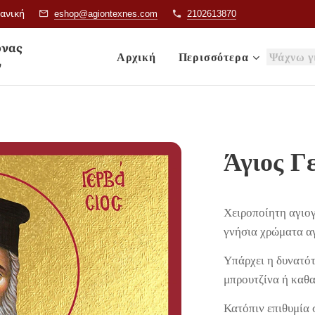
ιανική
eshop@agiontexnes.com
2102613870
& Εικόνας
Αρχική
Περισσότερα
ν
Άγιος Γ
Χειροποίητη αγιο
γνήσια χρώματα α
Υπάρχει η δυνατότ
μπρουτζίνα ή καθ
Κατόπιν επιθυμία 