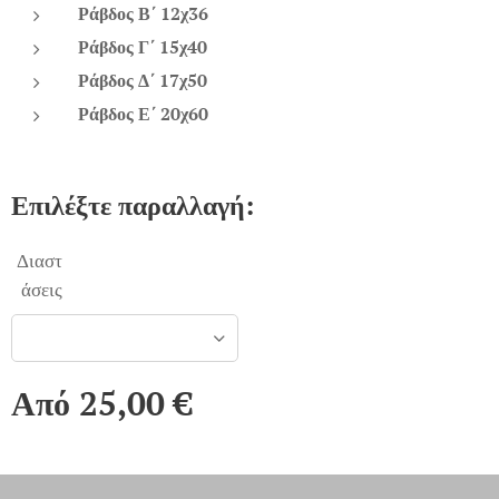
Ράβδος Β΄ 12χ36
Ράβδος Γ΄ 15χ40
Ράβδος Δ΄ 17χ50
Ράβδος Ε΄ 20χ60
Επιλέξτε παραλλαγή:
Διαστ
άσεις
Από
25,00
€