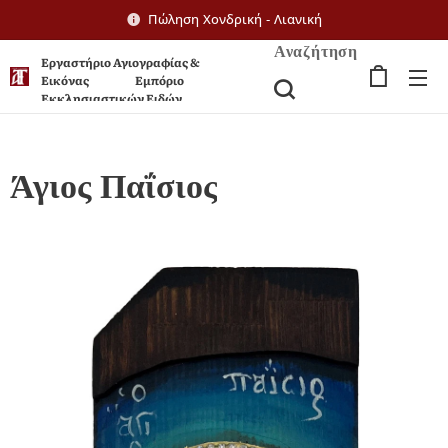
Πώληση Χονδρική - Λιανική
Αναζήτηση
Εργαστήριο Αγιογραφίας &
Εικόνας Εμπόριο
Εκκλησιαστικών Ειδών
Άγιος Παΐσιος