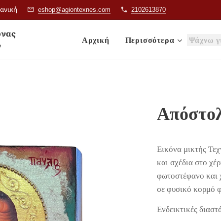
ιανική
eshop@agiontexnes.com
2102613870
& Εικόνας
Αρχική
Περισσότερα
ν
Απόστο
Εικόνα μικτής Τε
και σχέδια στο χέ
φωτοστέφανο και 
σε φυσικό κορμό 
Ενδεικτικές διαστ