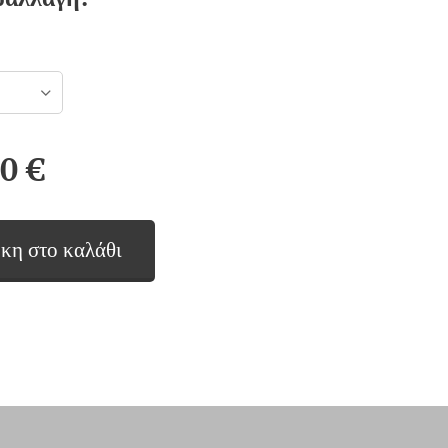
00
€
κη στο καλάθι