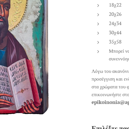
18χ22
20χ26
24χ34
30χ44
35χ58
Μπορεί να
συνεννόη
Λόγω του ακανόνισ
προσέγγιση και εν
στα χρώματα του φ
επικοινωνήστε στ
epikoinonia@a
Επιλέξτε πα