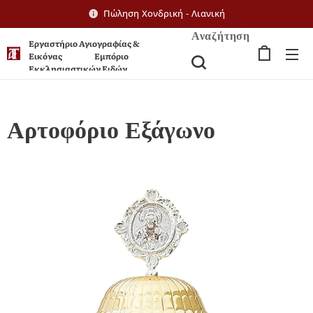
Πώληση Χονδρική - Λιανική
Αναζήτηση
Εργαστήριο Αγιογραφίας &
Εικόνας Εμπόριο
Εκκλησιαστικών Ειδών
Αρτοφόριο Εξάγωνο