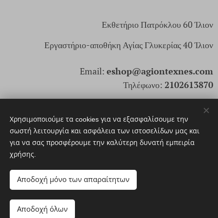
Εκθετήριο Πατρόκλου 60 Ίλιον
Εργαστήριο-αποθήκη Αγίας Γλυκερίας 40 Ίλιον
Email:
eshop@agiontexnes.com
Τηλέφωνο:
2102613870
ΑρΓΕΜΗ: 166171803000
Χρησιμοποιούμε τα cookies για να εξασφαλίσουμε την
σωστή λειτουργία και ασφάλεια των ιστοσελίδων μας και
για να σας προσφέρουμε την καλύτερη δυνατή εμπειρία
© 2025. Αγίων Τέχνες Santi Arti. Με επιφύλαξη παντός
χρήσης.
δικαιώματος
Cookies
Αποδοχή μόνο των απαραίτητων
Προσθήκη στο καλάθι
Αποδοχή όλων