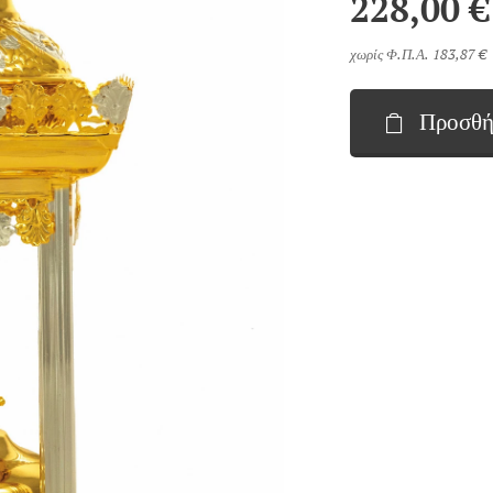
228,00
€
χωρίς Φ.Π.Α. 183,87 €
Προσθή