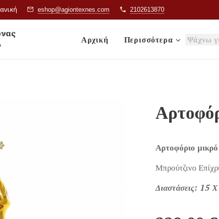
ιανική
eshop@agiontexnes.com
2102613870
& Εικόνας
Αρχική
Περισσότερα
ν
Αρτοφό
Αρτοφόριο μικρό
Μπρούτζινο Επίχρ
Διαστάσεις: 15 