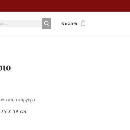
Καλάθι
ριο
υσο και επάργυρο
Χ 15 Χ 39 cm