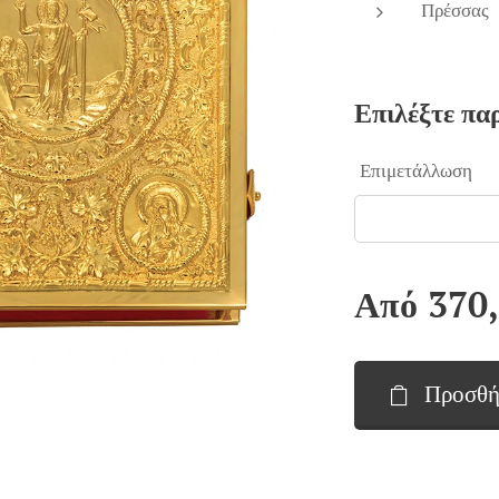
Πρέσσας
Επιλέξτε πα
Επιμετάλλωση
Από
370
Προσθή