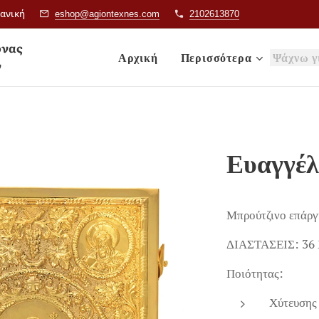
ιανική
eshop@agiontexnes.com
2102613870
& Εικόνας
Αρχική
Περισσότερα
ν
Ευαγγέλ
Μπρούτζινο επάργ
ΔΙΑΣΤΑΣΕΙΣ: 36 
Ποιότητας:
Χύτευσης