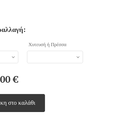
ραλλαγή:
Χυτευσή ή Πρέσσα
,00
€
κη στο καλάθι