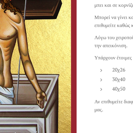
μπει και σε κορνίζ
Μπορεί να γίνει κ
επιθυμείτε καθώς 
Λόγω του χειροποί
την απεικόνιση.
Υπάρχουν έτοιμες 
20χ26
30χ40
40χ50
Αν επιθυμείτε δια
μας.