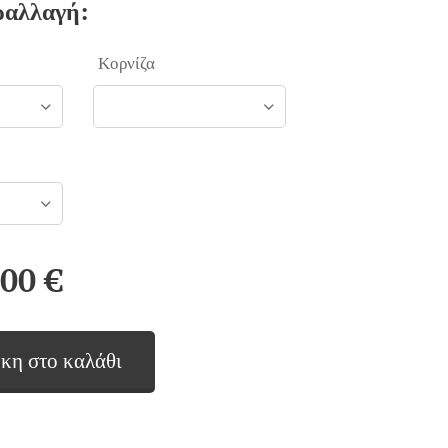
ραλλαγή:
Κορνίζα
,00
€
κη στο καλάθι