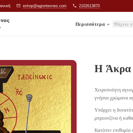
ιανική
eshop@agiontexnes.com
2102613870
& Εικόνας
Περισσότερα
ν
Η Άκρα
Χειροποίητη αγιο
γνήσια χρώματα α
Υπάρχει η δυνατότ
μπρουτζίνα ή καθ
Κατόπιν επιθυμία 