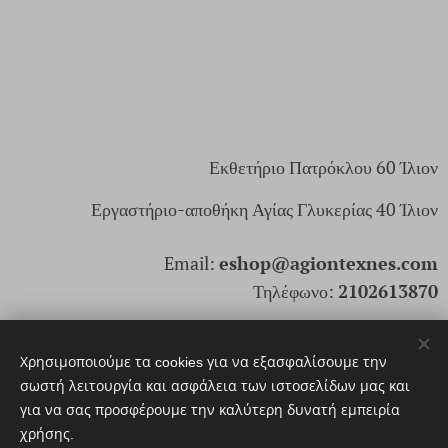
Εκθετήριο Πατρόκλου 60 Ίλιον
Εργαστήριο-αποθήκη Αγίας Γλυκερίας 40 Ίλιον
Email:
eshop@agiontexnes.com
Τηλέφωνο:
2102613870
ΑρΓΕΜΗ: 166171803000
Χρησιμοποιούμε τα cookies για να εξασφαλίσουμε την
σωστή λειτουργία και ασφάλεια των ιστοσελίδων μας και
για να σας προσφέρουμε την καλύτερη δυνατή εμπειρία
© 2025. Αγίων Τέχνες Santi Arti. Με επιφύλαξη παντός
χρήσης.
δικαιώματος