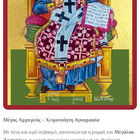
Μέγας Αρχιερεύς – Χειροποίητη Αγιογραφία
Με δέος και ιερό σεβασμό, αποτυπώνεται η μορφή του
Μεγάλου
Αρχιερέως
· η μορφή που ενώνει ουρανό και γη, θυσία και