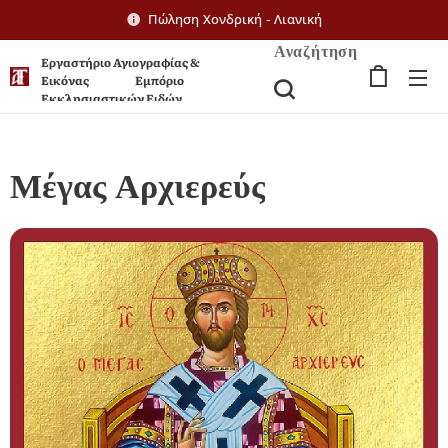
Πώληση Χονδρική - Λιανική
Αναζήτηση
Εργαστήριο Αγιογραφίας &
Εικόνας Εμπόριο
Εκκλησιαστικών Ειδών
Μέγας Αρχιερεύς