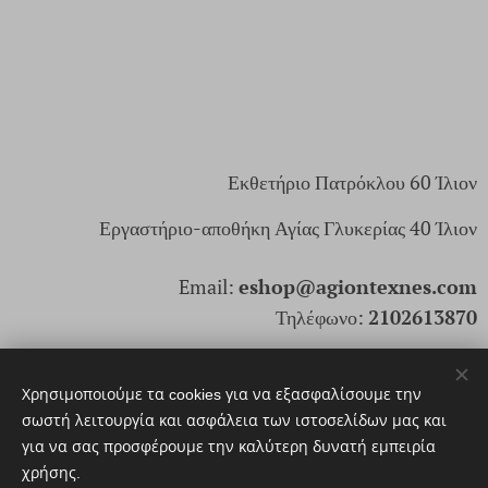
Εκθετήριο Πατρόκλου 60 Ίλιον
Εργαστήριο-αποθήκη Αγίας Γλυκερίας 40 Ίλιον
Email:
eshop@agiontexnes.com
Τηλέφωνο:
2102613870
ΑρΓΕΜΗ: 166171803000
Χρησιμοποιούμε τα cookies για να εξασφαλίσουμε την
σωστή λειτουργία και ασφάλεια των ιστοσελίδων μας και
για να σας προσφέρουμε την καλύτερη δυνατή εμπειρία
© 2025. Αγίων Τέχνες Santi Arti. Με επιφύλαξη παντός
χρήσης.
δικαιώματος